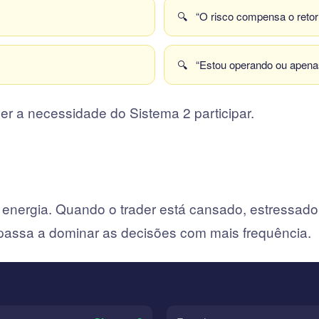
🔍
“O risco compensa o retor
🔍
“Estou operando ou apena
er a necessidade do Sistema 2 participar.
nergia. Quando o trader está cansado, estressado
passa a dominar as decisões com mais frequência.