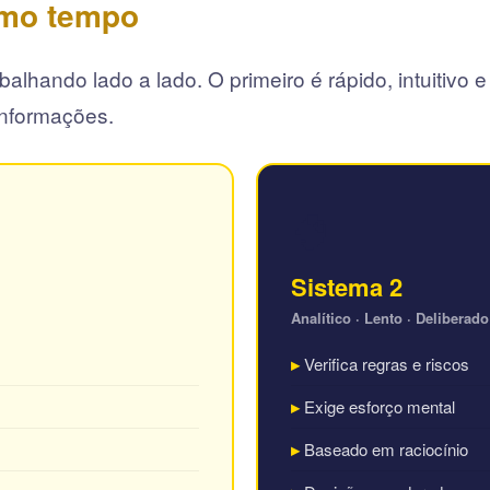
mo tempo
alhando lado a lado. O primeiro é rápido, intuitiv
 informações.
🧠
Sistema 2
Analítico · Lento · Deliberado
Verifica regras e riscos
Exige esforço mental
Baseado em raciocínio