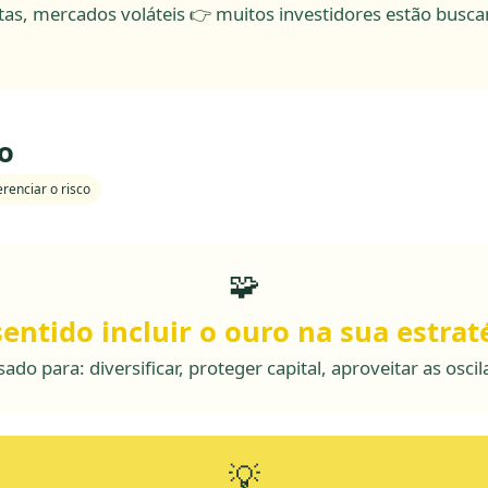
certas, mercados voláteis 👉 muitos investidores estão bus
o
renciar o risco
🧩
sentido incluir o ouro na sua estrat
ado para: diversificar, proteger capital, aproveitar as osc
💡