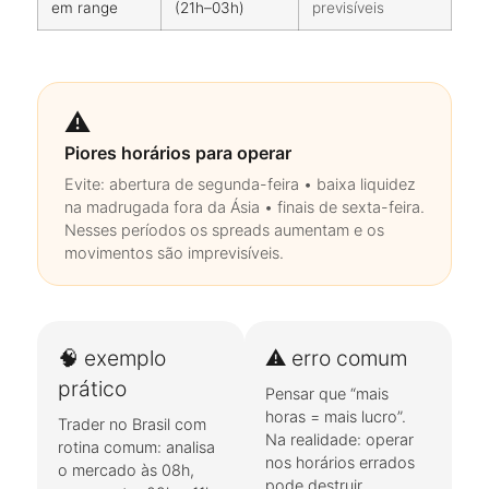
em range
(21h–03h)
previsíveis
⚠️
Piores horários para operar
Evite: abertura de segunda-feira • baixa liquidez
na madrugada fora da Ásia • finais de sexta-feira.
Nesses períodos os spreads aumentam e os
movimentos são imprevisíveis.
🧠 exemplo
⚠️ erro comum
prático
Pensar que “mais
horas = mais lucro”.
Trader no Brasil com
Na realidade: operar
rotina comum: analisa
nos horários errados
o mercado às 08h,
pode destruir