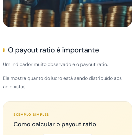
INVESTIMENTO DE LONGO PRAZO
O payout ratio é importante
Muitos investidores preferem empresas
capazes de manter dividendos consistentes
Um indicador muito observado é o payout ratio.
durante vários anos, mesmo em cenários
econômicos difíceis.
Ele mostra quanto do lucro está sendo distribuído aos
acionistas.
EXEMPLO SIMPLES
Como calcular o payout ratio