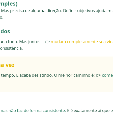
imples)
as precisa de alguma direção. Definir objetivos ajuda mui
o.
ados
uda tudo. Mas juntos… 👉
mudam completamente sua vida 
nsistência.
ma vez
 tempo. E acaba desistindo. O melhor caminho é: 👉
começ
mas não faz de forma consistente.
E é exatamente aí que es