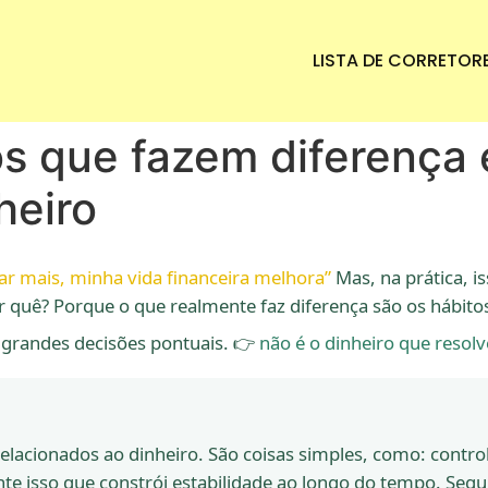
LISTA DE CORRETOR
ros que fazem diferenç
heiro
r mais, minha vida financeira melhora”
Mas, na prática, 
quê? Porque o que realmente faz diferença são os hábito
 grandes decisões pontuais. 👉
não é o dinheiro que resol
lacionados ao dinheiro. São coisas simples, como: control
te isso que constrói estabilidade ao longo do tempo. Segu