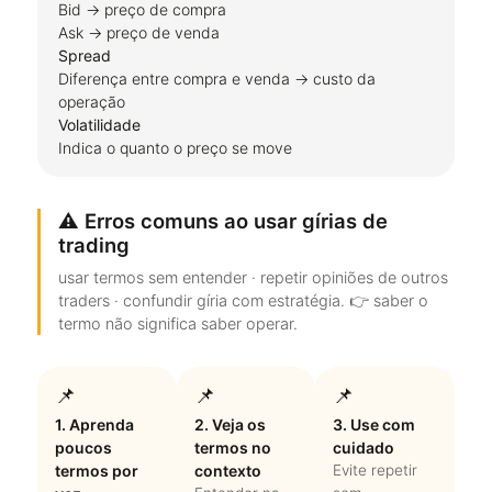
Bid → preço de compra
Ask → preço de venda
Spread
Diferença entre compra e venda → custo da
operação
Volatilidade
Indica o quanto o preço se move
⚠️ Erros comuns ao usar gírias de
trading
usar termos sem entender · repetir opiniões de outros
traders · confundir gíria com estratégia. 👉 saber o
termo não significa saber operar.
📌
📌
📌
1. Aprenda
2. Veja os
3. Use com
poucos
termos no
cuidado
termos por
contexto
Evite repetir