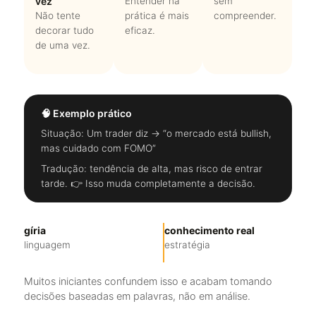
vez
Entender na
sem
Não tente
prática é mais
compreender.
decorar tudo
eficaz.
de uma vez.
🧠 Exemplo prático
Situação: Um trader diz → “o mercado está bullish,
mas cuidado com FOMO”
Tradução: tendência de alta, mas risco de entrar
tarde. 👉 Isso muda completamente a decisão.
gíria
conhecimento real
linguagem
estratégia
Muitos iniciantes confundem isso e acabam tomando
decisões baseadas em palavras, não em análise.