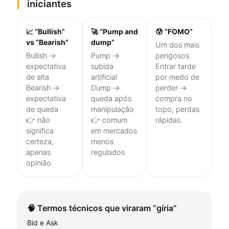
iniciantes
📈 “Bullish”
🚀 “Pump and
😰 “FOMO”
vs “Bearish”
dump”
Um dos mais
Bullish →
Pump →
perigosos.
expectativa
subida
Entrar tarde
de alta
artificial
por medo de
Bearish →
Dump →
perder →
expectativa
queda após
compra no
de queda
manipulação
topo, perdas
👉 não
👉 comum
rápidas.
significa
em mercados
certeza,
menos
apenas
regulados
opinião
🧠 Termos técnicos que viraram “gíria”
Bid e Ask