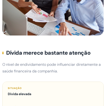
IDEIA IMPORTANTE
Dívida merece bastante atenção
Uma ação barata nem sempre representa
uma boa oportunidade. Muitas vezes o preço
O nível de endividamento pode influenciar diretamente a
baixo pode refletir problemas reais da
saúde financeira da companhia.
empresa.
Dívida elevada